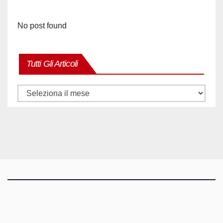
No post found
Tutti Gli Articoli
Tutti
gli
articoli