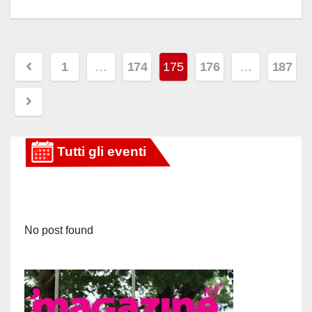
Paginazione
1
…
174
175
176
…
187
degli
articoli
No post found