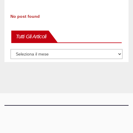
No post found
Tutti Gli Articoli
Tutti
gli
articoli