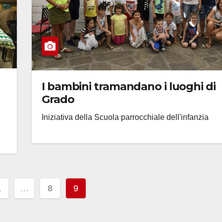
I bambini tramandano i luoghi di
Grado
Iniziativa della Scuola parrocchiale dell'infanzia
nazione
1
…
8
9
li