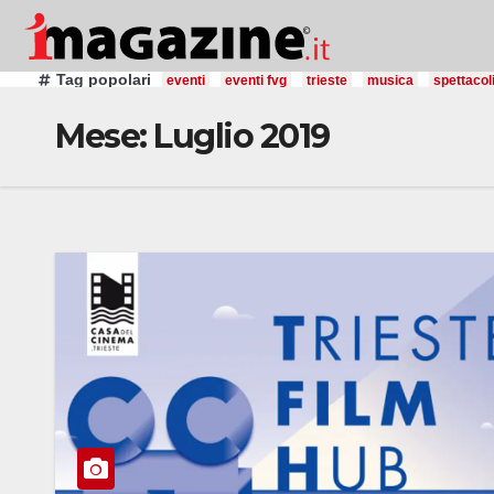
Salta
al
contenuto
Tag popolari
eventi
eventi fvg
trieste
musica
spettacol
Mese:
Luglio 2019