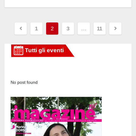
Paginazione
1
2
3
…
11
degli
articoli
No post found